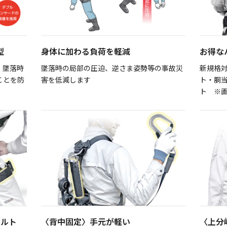
型
身体に加わる負荷を軽減
お得な
、墜落時
墜落時の局部の圧迫、逆さま姿勢等の事故災
新規格
ことを防
害を低減します
ト・胴
ト ※画像
ベルト
〈背中固定〉手元が軽い
〈上分