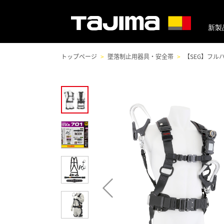
新製
トップページ
墜落制止用器具・安全帯
【SEG】フル