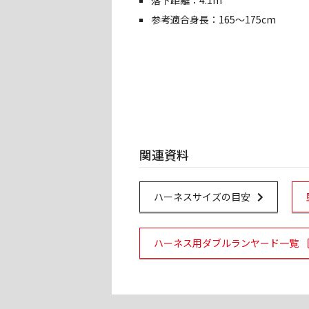
落下距離：4.1m
参考適合身長：165～175cm
関連資料
Url Link
ハーネスサイズの目安
P
ハーネス用ダブルランヤード一覧