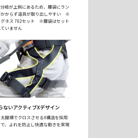
の分岐が上側にあるため、腰袋にラン
がかからず道具が取り出しやすい ※
グネス 702セット ※腰袋はセット
れていません
らないアクティブXデザイン
を太腿横でクロスさせるX構造を採用
とで、よれを防止し快適な動きを実現