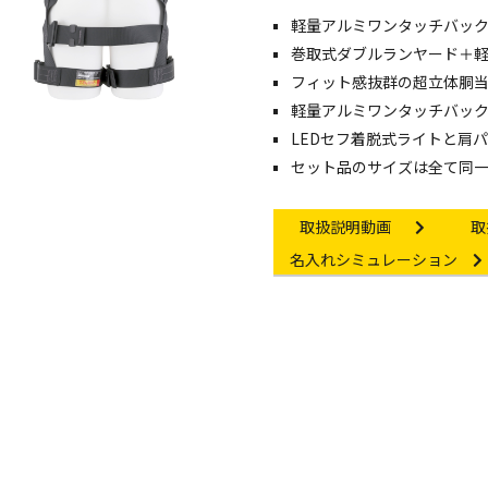
軽量アルミワンタッチバック
像・動画を見る
巻取式ダブルランヤード＋軽
フィット感抜群の超立体胴
軽量アルミワンタッチバッ
LEDセフ着脱式ライトと肩
セット品のサイズは全て同一
Instruction video
In
取扱説明動画
取
Other link
名入れシミュレーション