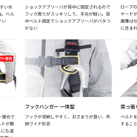
やすい水
ショックアブソーバが背中に固定されるので
ロープ
造。ベル
フック周りがスッキリして、手元が軽い。背
ヤード
すい
中ベルト固定でショックアブソーバがバタつ
画像はセ
かない
に含ま
フックハンガー 一体型
突っ張
ト接合で
フックが収納しやすく、おさまりが良い、外
ベルト
ルトが胴
側ワイド形状
するこ
スにも道