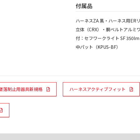
付属品
ハーネスZA 黒・ハーネス用ERリ
立体（CRX）・胴ベルトアルミワ
付：セフワークライト SF 350lm
中パット（KPUS-BF）
PDF Links
PDF Li
墜落制止用器具新規格
ハーネスアクティブフィット
DF Links