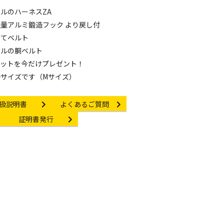
ルのハーネスZA
量アルミ鍛造フック より戻し付
当てベルト
クルの胴ベルト
パットを今だけプレゼント！
サイズです（Mサイズ）
struction manual
Other link
扱説明書
よくあるご質問
Certificate Issuance
証明書発行