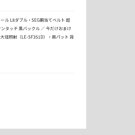
ール L8ダブル・SEG胴当てベルト 超
ンタッチ 黒バックル ／ 今だけおまけ
 大径照射（LE-SF351D）・肩パット 背
nks