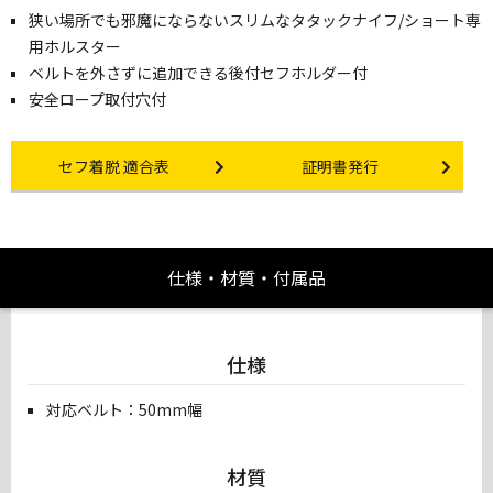
狭い場所でも邪魔にならないスリムなタタックナイフ/ショート専
用ホルスター
ベルトを外さずに追加できる後付セフホルダー付
安全ロープ取付穴付
Other link
Certificate Issuance
セフ着脱 適合表
証明書発行
仕様・材質・付属品
仕様
対応ベルト：50mm幅
材質