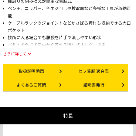
腰周りの組み換えが簡単な着脱式
ペンチ、ニッパー、全ネジ回しや検電器など多様な工具が収納可
能
ケーブルラックのジョイントなどかさばる資材も収納できる大口
ポケット
挟所に入る場合でも腰袋を片手で潰しやすい形状
ベルトを外さず途中から差せる後付式ホルダー採用
さらに詳しく
Instruction video
Other link
取扱説明動画
セフ着脱 適合表
Other link
Certificate Issuance
よくあるご質問
証明書発行
特長