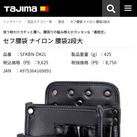
トップページ
製品カテゴリ一覧
腰袋
セフ腰袋 ナイロン 腰袋2段大
使う時だけカチッと腰へ、腰周りの組み換えがカンタンな「着脱式」
セフ腰袋 ナイロン 腰袋2段大
品番 ：SFKBN-DK2L
製品重量（g）：425
税込価格（円）：9,625
税抜価格（円）：8,750
JAN ：4975364169891