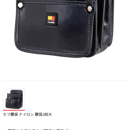
セフ腰袋 ナイロン 腰袋2段大