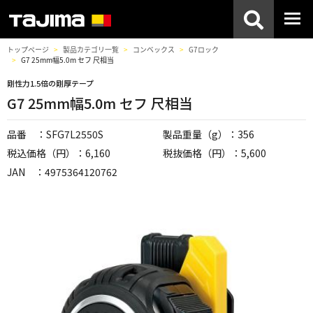
トップページ
製品カテゴリ一覧
コンベックス
G7ロック
G7 25mm幅5.0m セフ 尺相当
剛性力1.5倍の剛厚テープ
G7 25mm幅5.0m セフ 尺相当
品番 ：SFG7L2550S
製品重量（g）：356
税込価格（円）：6,160
税抜価格（円）：5,600
JAN ：4975364120762