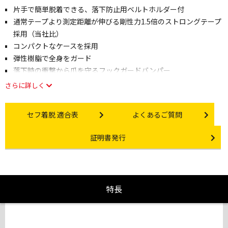
片手で簡単脱着できる、落下防止用ベルトホルダー付
通常テープより測定距離が伸びる剛性力1.5倍のストロングテープ
採用（当社比）
コンパクトなケースを採用
弾性樹脂で全身をガード
落下時の衝撃から爪を守るフックガードバンパー
さらに詳しく
Other link
Other link
セフ着脱 適合表
よくあるご質問
Certificate Issuance
証明書発行
特長