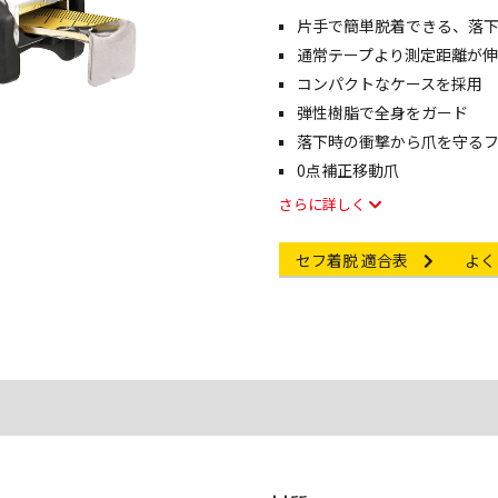
片手で簡単脱着できる、落
像・動画を見る
通常テープより測定距離が伸
コンパクトなケースを採用
弾性樹脂で全身をガード
落下時の衝撃から爪を守る
0点補正移動爪
さらに詳しく
Other link
Other 
セフ着脱 適合表
よく