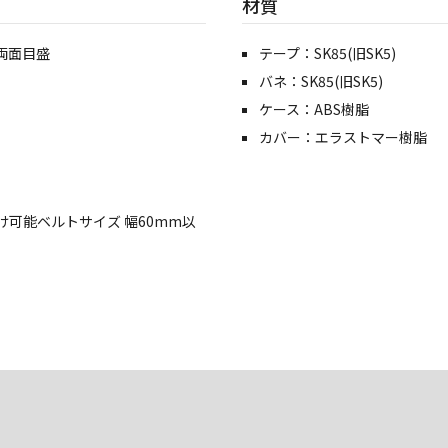
材質
両面目盛
テープ：SK85(旧SK5)
バネ：SK85(旧SK5)
ケース：ABS樹脂
カバー：エラストマー樹脂
可能ベルトサイズ 幅60mm以