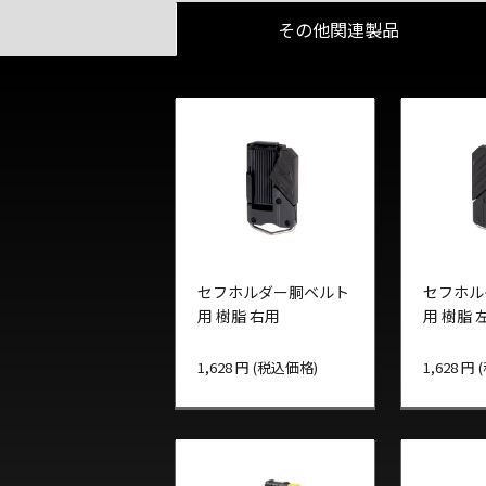
その他関連製品
セフホルダー胴ベルト
セフホル
用 樹脂 右用
用 樹脂 
1,628 円 (税込価格)
1,628 円