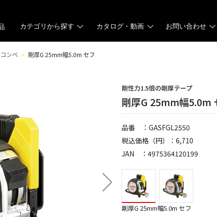
カテゴリから探す
カタログ・動画
お問い合わせ
品
厚コンベ
剛厚G 25mm幅5.0m セフ
剛性力1.5倍の剛厚テープ
剛厚G 25mm幅5.0m
品番 ：GASFGL2550
税込価格（円）：6,710
JAN ：4975364120199
剛厚G 25mm幅5.0m セフ