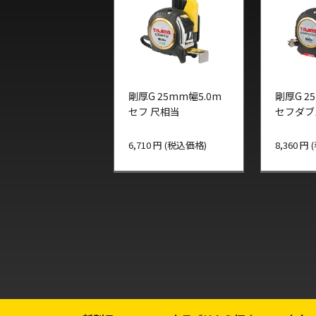
剛厚G 25mm幅5.0m
剛厚G 2
セフ 尺相当
セフダブ
6,710 円 (税込価格)
8,360 円