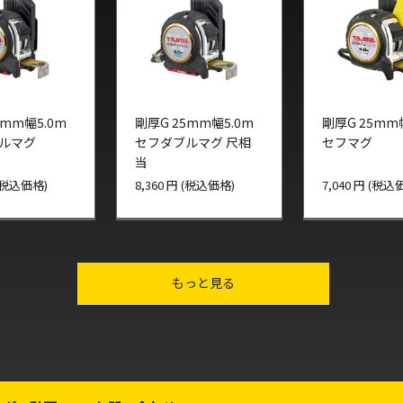
5mm幅5.0m
剛厚G 25mm幅5.0m
剛厚G 25mm
ルマグ
セフダブルマグ 尺相
セフマグ
当
 (税込価格)
8,360 円 (税込価格)
7,040 円 (税込
other-series
もっと見る