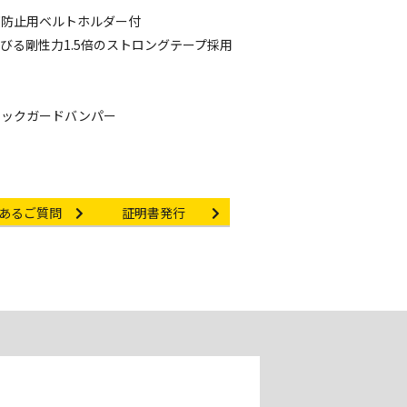
下防止用ベルトホルダー付
びる剛性力1.5倍のストロングテープ採用
フックガードバンパー
link
Certificate Issuance
あるご質問
証明書発行