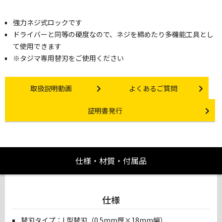
強力ネジ式ロックです
ドライバーと同等の硬度なので、ネジを締めたり多機能工具とし
て使用できます
※タジマ専用替刃をご使用ください
Instruction video
Other link
取扱説明動画
よくあるご質問
Certificate Issuance
証明書発行
仕様・材質・付属品
仕様
替刃タイプ：L型替刃（0.5mm厚×18mm幅）