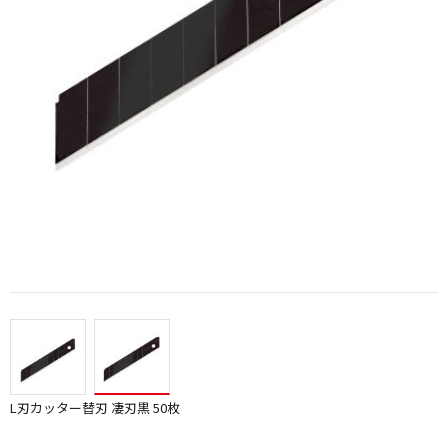
L刃カッター替刃 凄刃黒 50枚