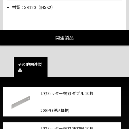
材質：SK120（旧SK2）
関連製品
その他関連製
品
L刃カッター替刃 ダブル 10枚
506 円 (税込価格)
L刃カッター替刃 凄刃銀 10枚