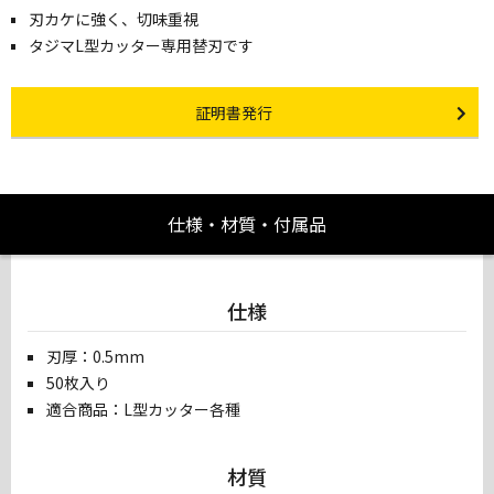
刃カケに強く、切味重視
タジマL型カッター専用替刃です
Certificate Issuance
証明書発行
仕様・材質・付属品
仕様
刃厚：0.5mm
50枚入り
適合商品：L型カッター各種
材質