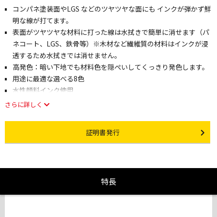
コンパネ塗装面やLGS などのツヤツヤな面にも インクが弾かず鮮
明な線が打てます。
表面がツヤツヤな材料に打った線は水拭きで簡単に消せます（パ
ネコート、LGS、鉄骨等）※木材など繊維質の材料はインクが浸
透するため水拭きでは消せません。
高発色：暗い下地でも材料色を隠ぺいしてくっきり発色します。
用途に最適な選べる8色
水性顔料インク使用
さらに詳しく
Certificate Issuance
証明書発行
特長