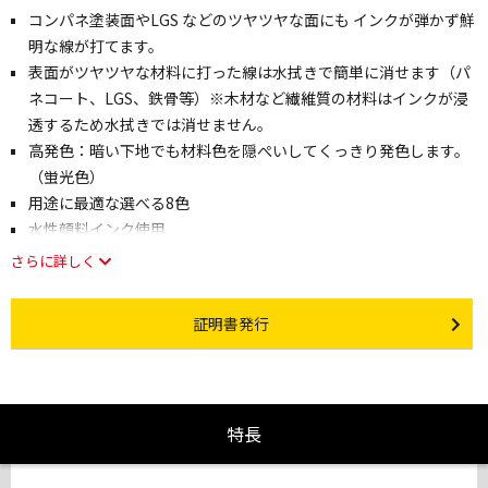
コンパネ塗装面やLGS などのツヤツヤな面にも インクが弾かず鮮
明な線が打てます。
表面がツヤツヤな材料に打った線は水拭きで簡単に消せます（パ
ネコート、LGS、鉄骨等）※木材など繊維質の材料はインクが浸
透するため水拭きでは消せません。
高発色：暗い下地でも材料色を隠ぺいしてくっきり発色します。
（蛍光色）
用途に最適な選べる8色
水性顔料インク使用
さらに詳しく
Certificate Issuance
証明書発行
特長