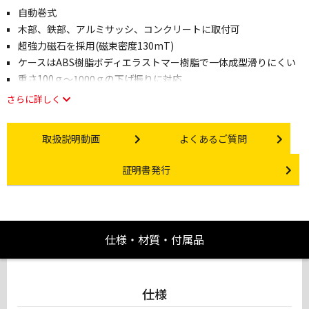
自動巻式
木部、鉄部、アルミサッシ、コンクリートに取付可
超強力磁石を採用(磁束密度130mT)
ケースはABS樹脂ボディエラストマー樹脂で一体成型滑りにくい
重さ100ｇ～1000ｇの下げ振りに対応
さらに詳しく
Instruction video
Other link
取扱説明動画
よくあるご質問
Certificate Issuance
証明書発行
仕様・材質・付属品
仕様