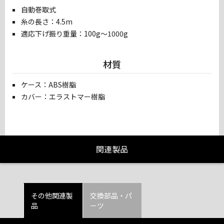
自動巻取式
糸の長さ：4.5m
適応下げ振り重量：100g～1000g
材質
ケース：ABS樹脂
カバー：エラストマー樹脂
関連製品
その他関連製
交換部品・パ
品
ーツ