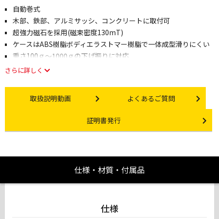
自動巻式
木部、鉄部、アルミサッシ、コンクリートに取付可
超強力磁石を採用(磁束密度130mT)
ケースはABS樹脂ボディエラストマー樹脂で一体成型滑りにくい
重さ100ｇ～1000ｇの下げ振りに対応
さらに詳しく
Instruction video
Other link
取扱説明動画
よくあるご質問
Certificate Issuance
証明書発行
仕様・材質・付属品
仕様