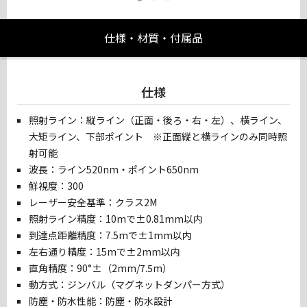
仕様・材質・付属品
仕様
照射ライン：縦ライン（正面・後ろ・右・左）、横ライン、
大矩ライン、下部ポイント ※正面縦と横ラインのみ同時照
射可能
波長：ライン520nm・ポイント650nm
鮮視度：300
レーザー安全基準：クラス2M
照射ライン精度：10mで±0.81mm以内
到達点距離精度：7.5mで±1mm以内
左右通り精度：15mで±2mm以内
直角精度：90°±（2mm/7.5m）
動方式：ジンバル（マグネットダンパー方式）
防塵・防水性能：防塵・防水設計