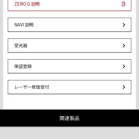
PDF Links
ZERO G 説明
Url Link
NAVI 説明
Url Link
受光器
Url Link
保証登録
Url Link
レーザー修理受付
関連製品