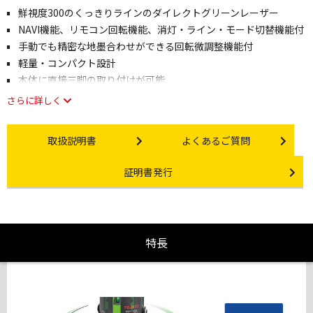
鮮視度300のくっきりラインのダイレクトグリーンレーザー
NAVI機能、リモコン回転機能、消灯・ライン・モード切替機能付
手動でも精密な地墨合わせができる回転微調整機能付
軽量・コンパクト設計
本体に直接三脚の取り付けが可能
さらに詳しく
Instruction manual
Other link
取扱説明書
よくあるご質問
Certificate Issuance
証明書発行
特長