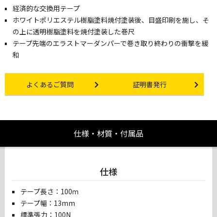
経済的な交換用テープ
ホワイトポリエステル樹脂塗料焼付塗装後、目盛印刷を施し、そ
の上に透明樹脂塗料を焼付塗装した巻尺
テープ先端のエラストマーダンパーで巻き取り終わりの衝撃を緩
和
Other link
Certificate Issuance
よくあるご質問
証明書発行
仕様・材質・付属品
仕様
テープ長さ：100ｍ
テープ幅：13mm
標準張力：100N