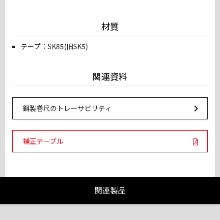
材質
テープ：SK85(旧SK5)
関連資料
Url Link
鋼製巻尺のトレーサビリティ
PDF Links
補正テーブル
関連製品