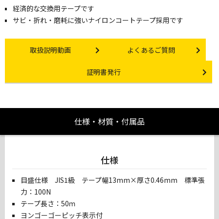
経済的な交換用テープです
サビ・折れ・磨耗に強いナイロンコートテープ採用です
Instruction video
Other link
取扱説明動画
よくあるご質問
Certificate Issuance
証明書発行
仕様・材質・付属品
仕様
目盛仕様 JIS1級 テープ幅13mm×厚さ0.46mm 標準張
力：100N
テープ長さ：50ｍ
ヨンゴーゴーピッチ表示付