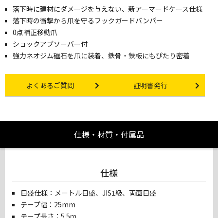
落下時に建材にダメージを与えない、新アーマードケース仕様
落下時の衝撃から爪を守るフックガードバンパー
0点補正移動爪
ショックアブソーバー付
強力ネオジム磁石を爪に装着、鉄骨・鉄板にもぴたり密着
Other link
Certificate Issuance
よくあるご質問
証明書発行
仕様・材質・付属品
仕様
目盛仕様：メートル目盛、JIS1級、両面目盛
テープ幅：25mm
テープ長さ：5.5ｍ