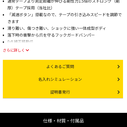
通常テープより測定距離が伸びる剛性力1.5倍のストロング（剛
厚）テープ採用（当社比）
「減速ボタン」搭載なので、テープの引き込みスピードを調節で
きます
滑り難い、傷つき難い、ショックに強い一体成型ボディ
落下時の衝撃から爪を守るフックガードバンパー
0点補正移動爪
さらに詳しく
Other link
よくあるご質問
Other link
名入れシミュレーション
Certificate Issuance
証明書発行
仕様・材質・付属品