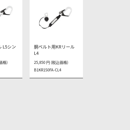
 L5シン
胴ベルト用KRリール
L4
込価格)
25,850 円 (税込価格)
B1KR150FA-CL4