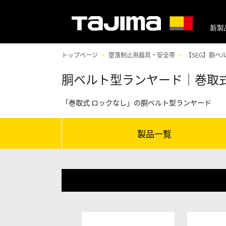
新製
トップページ
墜落制止用器具・安全帯
【SEG】胴ベ
胴ベルト型ランヤード｜巻取式
「巻取式 ロックなし」の胴ベルト型ランヤード
製品一覧