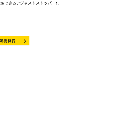
固定できるアジャストストッパー付
rtificate Issuance
明書発行