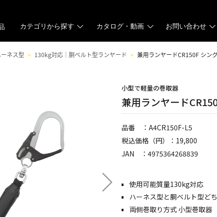
カテゴリから探す
カタログ・動画
お問い合わせ
品
ハーネス型
130kg対応｜胴ベルト型ランヤード
兼用ランヤードCR150F シング
小型で軽量の巻取器
兼用ランヤードCR150
品番 ：A4CR150F-L5
税込価格（円）：19,800
JAN ：4975364268839
使用可能質量130kg対応
ハーネス型と胴ベルト型ど
両側巻取り方式 小型巻取器