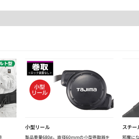
小型リール
スチー
能
製品重量680g。直径60mmの小型巻取器を
邪魔に