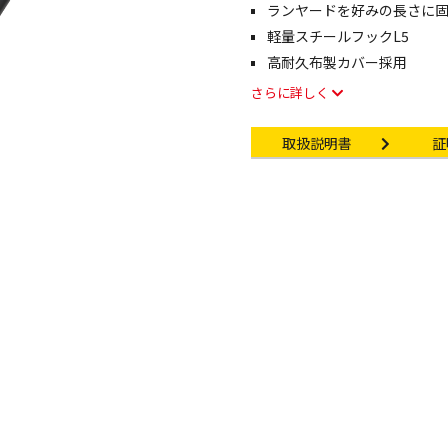
ランヤードを好みの長さに
軽量スチールフックL5
像・動画を見る
高耐久布製カバー採用
さらに詳しく
Instruction manual
Ce
取扱説明書
証