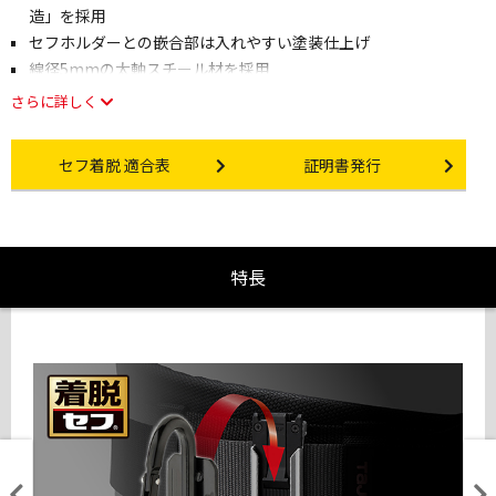
造」を採用
セフホルダーとの嵌合部は入れやすい塗装仕上げ
線径5mmの太軸スチール材を採用
さらに詳しく
Other link
Certificate Issuance
セフ着脱 適合表
証明書発行
特長