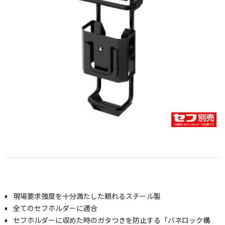
正面のセフフックにも金属工具差しが付けられます
正面のセフフックにも金属工具差しが付けられます
現場要求強度を十分満たした頼れるスチール製
全てのセフホルダーに適合
セフホルダーに収めた時のガタつきを防止する「バネロック構