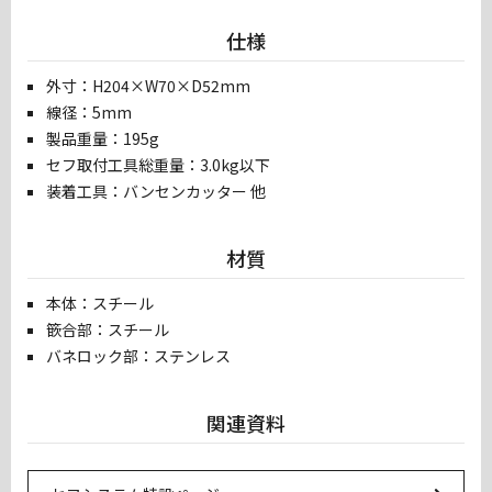
仕様
外寸：H204×W70×D52mm
線径：5mm
製品重量：195g
セフ取付工具総重量：3.0kg以下
装着工具：バンセンカッター 他
材質
本体：スチール
篏合部：スチール
バネロック部：ステンレス
関連資料