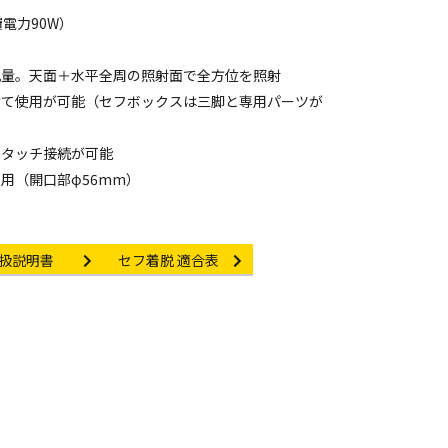
費電力90W）
光量。天面＋水平全周の照射面で全方位を照射
けて使用が可能（セフボックスは三脚と専用パーツが
ンタッチ接続が可能
用（開口部φ56mm）
struction manual
Other link
扱説明書
セフ着脱 適合表