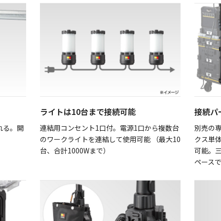
ライトは10台まで接続可能
接続パ
れる。開
連結用コンセント1口付。電源1口から複数台
別売の専
のワークライトを連結して使用可能 （最大10
クス単
台、合計1000Wまで）
可能。
ペース