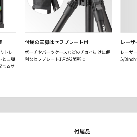
能
付属の三脚はセフプレート付
レーザ
切りトレ
ポーチやパーツケースなどのチョイ掛けに便
レーザ
イトと三脚
利なセフプレート1連が3箇所に
5/8i
収まるサ
付属品