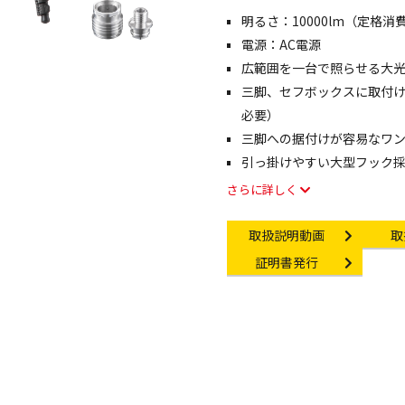
明るさ：10000lm（定格消
像・動画を見る
電源：AC電源
広範囲を一台で照らせる大
三脚、セフボックスに取付
必要）
三脚への据付けが容易なワ
引っ掛けやすい大型フック採
さらに詳しく
Instruction video
In
取扱説明動画
取
Certificate Issuance
証明書発行