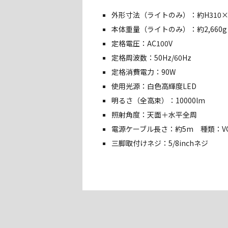
外形寸法（ライトのみ）：約H310×W
本体重量（ライトのみ）：約2,660g
定格電圧：AC100V
定格周波数：50Hz/60Hz
定格消費電力：90W
使用光源：白色高輝度LED
明るさ（全高束）：10000lm
照射角度：天面＋水平全周
電源ケーブル長さ：約5m 種類：VCT
三脚取付けネジ：5/8inchネジ