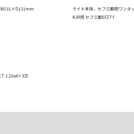
131×D131mm
ライト本体、セフ三脚用ワンタッ
KJR用 セフ三脚SFZT7
 1.25㎟×3芯