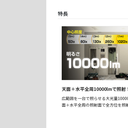
特長
天面＋水平全周10000lmで照射
広範囲を一台で照らせる大光量1000
面＋水平全周の照射面で全方位を照