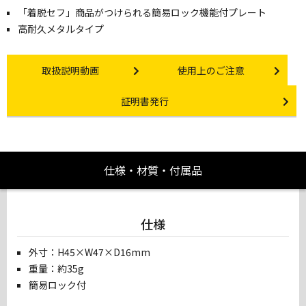
「着脱セフ」商品がつけられる簡易ロック機能付プレート
高耐久メタルタイプ
Instruction video
Other link
取扱説明動画
使用上のご注意
Certificate Issuance
証明書発行
仕様・材質・付属品
仕様
外寸：H45×W47×D16mm
重量：約35g
簡易ロック付