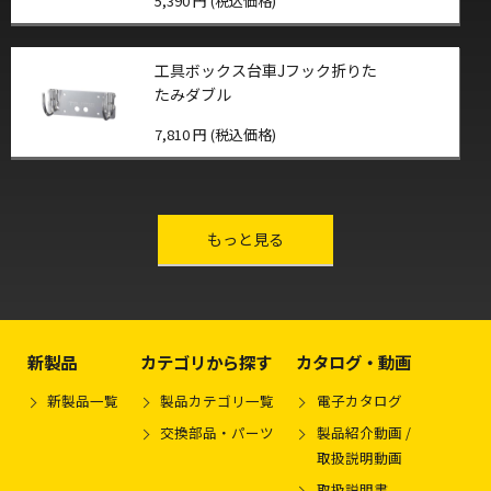
5,390 円 (税込価格)
工具ボックス台車Jフック折りた
たみダブル
7,810 円 (税込価格)
other-series
もっと見る
新製品
カテゴリから探す
カタログ・動画
新製品一覧
製品カテゴリ一覧
電子カタログ
交換部品・パーツ
製品紹介動画 /
取扱説明動画
取扱説明書