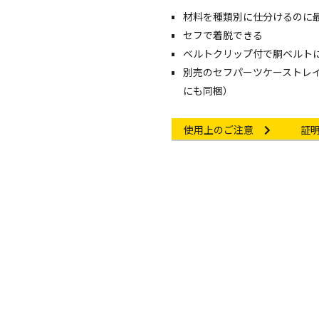
材料を種類別に仕分けるのに
セフで着脱できる
ベルトクリップ付で胴ベルト
別売のセフパーツケーストレイ（
にも同梱）
ージです
Other link
Cert
使用上のご注意
証