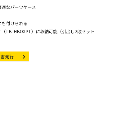
最適なパーツケース
にも付けられる
TB-HBOXPT）に収納可能（引出し2段セット
ificate Issuance
明書発行