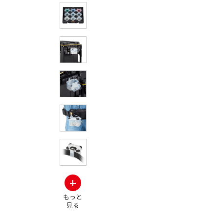
※画像はイメ
+
もっと
見る