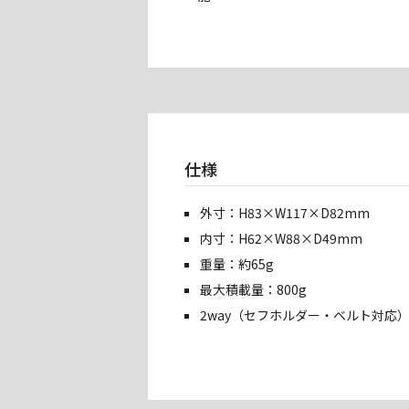
仕様
外寸：H83×W117×D82mm
内寸：H62×W88×D49mm
重量：約65g
最大積載量：800g
2way（セフホルダー・ベルト対応