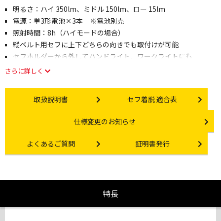
明るさ：ハイ 350lm、ミドル 150lm、ロー 15lm
電源：単3形電池×3本 ※電池別売
照射時間：8h（ハイモードの場合）
縦ベルト用セフに上下どちらの向きでも取付けが可能
セフホルダーから外してハンドライト、ワークライトにも
さらに詳しく
Instruction manual
Other link
取扱説明書
セフ着脱 適合表
Other link
仕様変更のお知らせ
Other link
Certificate Issuance
よくあるご質問
証明書発行
特長