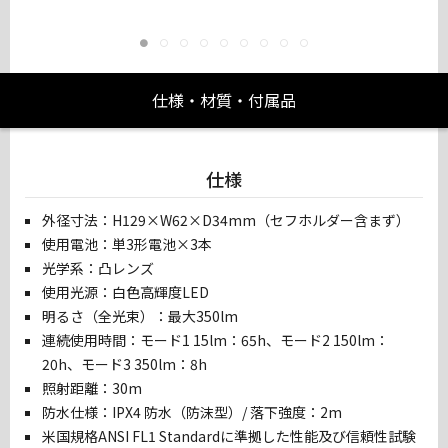
仕様・材質・付属品
仕様
外径寸法：H129×W62×D34mm（セフホルダー含まず）
使用電池：単3形電池×3本
光学系：凸レンズ
使用光源：白色高輝度LED
明るさ（全光束）：最大350lm
連続使用時間：モード1 15lm：65h、モード2 150lm：
20h、モード3 350lm：8h
照射距離：30m
防水仕様：IPX4 防水（防沫型）/ 落下強度：2m
米国規格ANSI FL1 Standardに準拠した性能及び信頼性試験