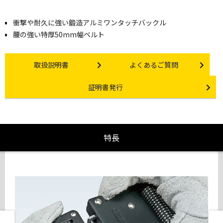
衝撃や耐久に強い鍛造アルミワンタッチバックル
腰の強い特厚50mm幅ベルト
Instruction manual
Other link
取扱説明書
よくあるご質問
Certificate Issuance
証明書発行
特長