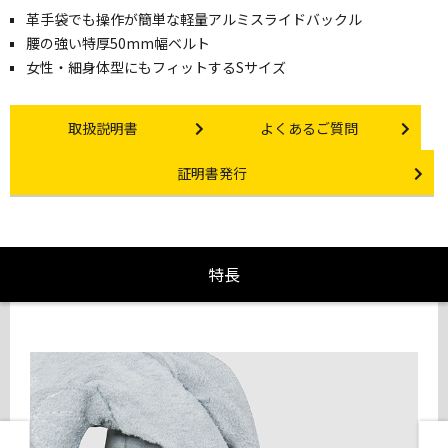
革手袋でも操作が簡単な軽量アルミスライドバックル
腰の強い特厚50mm幅ベルト
女性・細身体型にもフィットするSサイズ
Instruction manual
Other link
取扱説明書
よくあるご質問
Certificate Issuance
証明書発行
特長