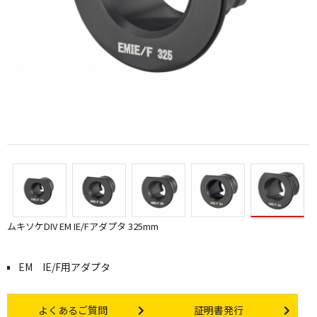
ムキソケDIV EM IE/Fアダプタ 325mm
EM IE/F用アダプタ
Other link
Certificate Issuance
よくあるご質問
証明書発行