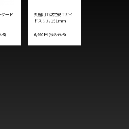
ンダード
丸鋸用T型定規 Tガイ
ドスリム 151mm
価格)
6,490 円 (税込価格)