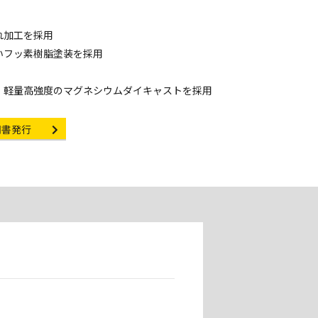
れ加工を採用
いフッ素樹脂塗装を採用
、軽量高強度のマグネシウムダイキャストを採用
ificate Issuance
明書発行