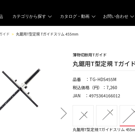
カテゴリから探す
カタログ・動画
お問い合わせ
品
ガイド
丸鋸用T型定規 Tガイドスリム 455mm
薄物切断用Tガイド
丸鋸用T型定規 Tガイド
品番 ：TG-HDS455M
税込価格（円）：7,260
JAN ：4975364166012
丸鋸用T型定規 Tガイドスリム 455