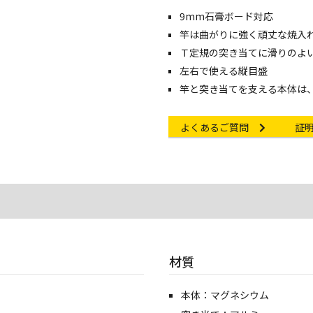
9mm石膏ボード対応
竿は曲がりに強く頑丈な焼入
Ｔ定規の突き当てに滑りのよ
左右で使える縦目盛
竿と突き当てを支える本体は
Other link
Cert
よくあるご質問
証
材質
本体：マグネシウム