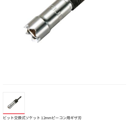
ビット交換式ソケット 12mmピーコン用ギザ刃