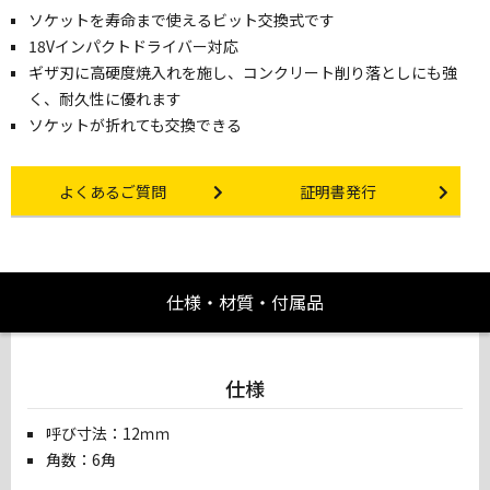
ソケットを寿命まで使えるビット交換式です
18Vインパクトドライバー対応
ギザ刃に高硬度焼入れを施し、コンクリート削り落としにも強
く、耐久性に優れます
ソケットが折れても交換できる
Other link
Certificate Issuance
よくあるご質問
証明書発行
仕様・材質・付属品
仕様
呼び寸法：12ｍｍ
角数：6角