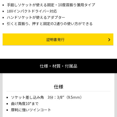
手廻しソケットが使える固定・10度首振り兼用タイプ
18Vインパクトドライバー対応
ハンドソケットが使えるアダプター
引くと首振り、押すと固定の2通りの使い方ができる
Certificate Issuance
証明書発行
仕様・材質・付属品
仕様
ソケット差し込み角 3分：3/8”（9.5ｍｍ）
曲げ角度10°まで
摩耗に強いツインコート