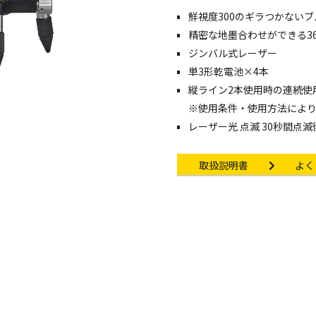
鮮視度300のギラつかない
像・動画を見る
精密な地墨合わせができる36
ジンバル式レーザー
単3形乾電池×4本
ングケース
縦ライン2本使用時の連続使
※使用条件・使用方法によ
レーザー光 点滅 30秒間点滅
Instruction manual
Other 
取扱説明書
よく