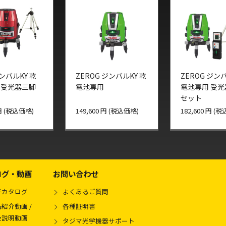
ジンバルKY 乾
ZEROG ジンバルKY 乾
ZEROG ジンバ
 受光器三脚
電池専用
電池専用 受
セット
 円 (税込価格)
149,600 円 (税込価格)
182,600 円 (
ログ・動画
お問い合わせ
子カタログ
よくあるご質問
紹介動画 /
各種証明書
扱説明動画
タジマ光学機器サポート