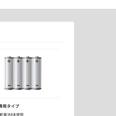
専用タイプ
3乾電池4本使用