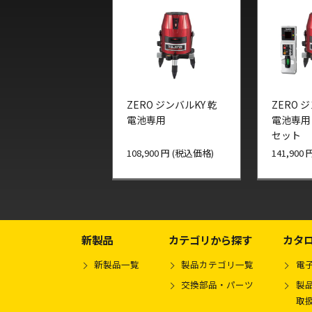
ZERO ジンバルKY 乾
ZERO 
電池専用
電池専用
セット
108,900 円 (税込価格)
141,900
新製品
カテゴリから探す
カタ
新製品一覧
製品カテゴリ一覧
電
交換部品・パーツ
製品
取