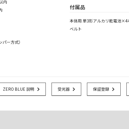
m以内
付属品
内
本体用 単3形アルカリ乾電池×
ベルト
ンパー方式）
Url Link
Url Link
Url Link
ZERO BLUE 説明
受光器
保証登録