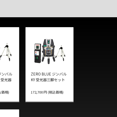
 ジンバル
ZERO BLUE ジンバル
 受光器
KY 受光器三脚セット
税込価格)
172,700 円 (税込価格)