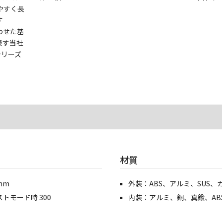
やすく長
です
わせた基
表す当社
シリーズ
材質
nm
外装：ABS、アルミ、SUS、
トモード時 300
内装：アルミ、銅、真鍮、ABS