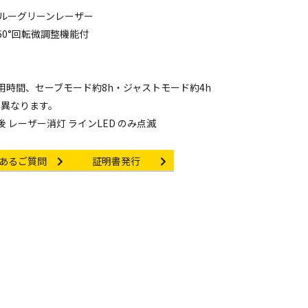
ブルーグリーンレーザー
0°回転微調整機能付
用時間、セーブモード約8h・ジャストモード約4h
り異なります。
後 レーザー消灯 ラインLED のみ点滅
link
Certificate Issuance
あるご質問
証明書発行