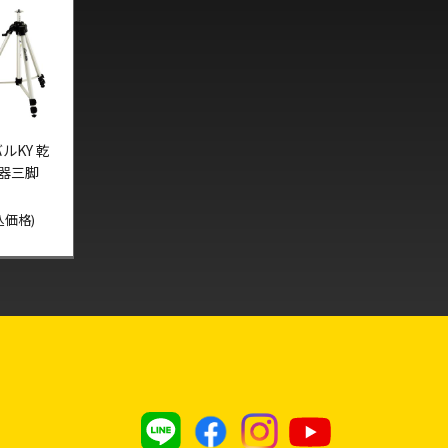
ルKY 乾
光器三脚
税込価格)