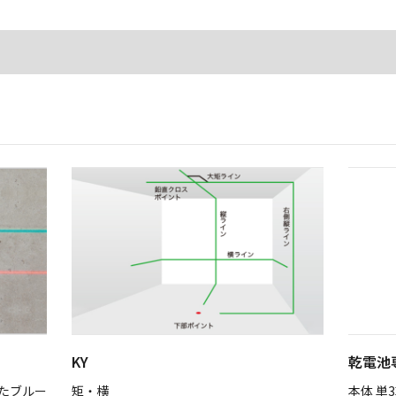
KY
乾電池
えたブルー
矩・横
本体 単