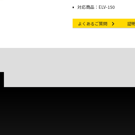
対応商品：ELV-150
Other link
Cert
よくあるご質問
証