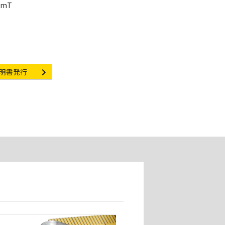
mT
rtificate Issuance
明書発行