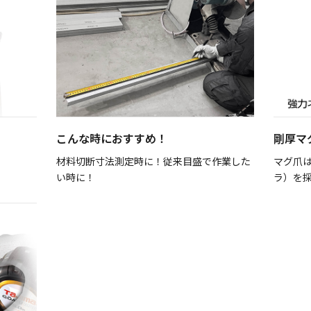
こんな時におすすめ！
剛厚マ
材料切断寸法測定時に！従来目盛で作業した
マグ爪は
い時に！
ラ）を採