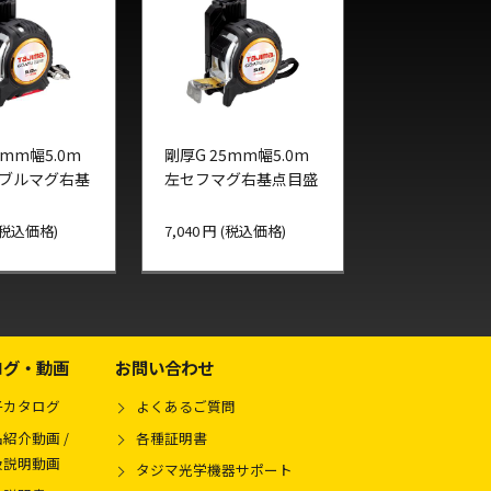
5mm幅5.0m
剛厚G 25mm幅5.0m
ブルマグ右基
左セフマグ右基点目盛
 (税込価格)
7,040 円 (税込価格)
ログ・動画
お問い合わせ
子カタログ
よくあるご質問
紹介動画 /
各種証明書
扱説明動画
タジマ光学機器サポート