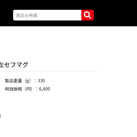
m 左セフマグ
製品重量（g）：330
税抜価格（円）：6,400
付