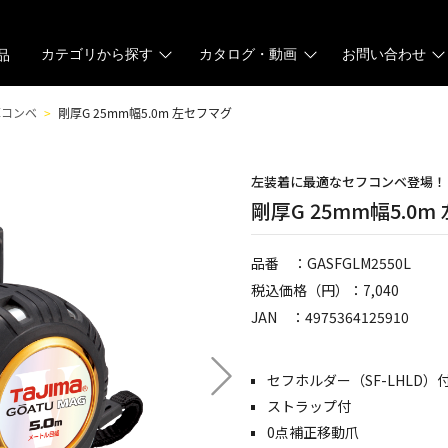
カテゴリから探す
カタログ・動画
お問い合わせ
品
厚コンベ
剛厚G 25mm幅5.0m 左セフマグ
左装着に最適なセフコンベ登場！
剛厚G 25mm幅5.0
品番 ：GASFGLM2550L
税込価格（円）：7,040
JAN ：4975364125910
セフホルダー（SF-LHLD）
ストラップ付
0点補正移動爪