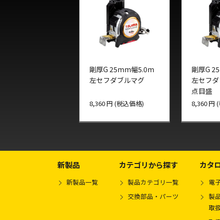
剛厚G 25mm幅5.0m
剛厚G 2
左セフダブルマグ
左セフダ
点目盛
8,360 円 (税込価格)
8,360 円
新製品
カテゴリから探す
カタ
新製品一覧
製品カテゴリ一覧
電
交換部品・パーツ
製品
取