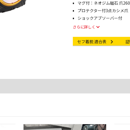
マグ付：ネオジム磁石 爪260
プロテクター付3点カシメ爪
像・動画を見る
ショックアブソーバー付
さらに詳しく
Other link
Ce
セフ着脱 適合表
証