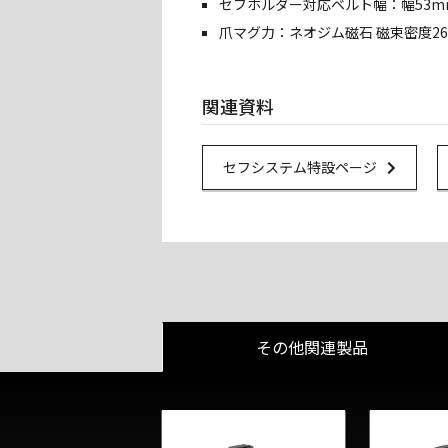
セフホルダー対応ベルト幅：幅53m
爪マグ力：ネオジム磁石 磁束密度26
関連資料
Url Link
セフシステム特設ページ
その他関連製品