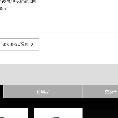
m以内/厚み3mm以内
0mT
Url Link
よくあるご質問
付属品
交換部