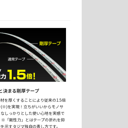
と決まる剛厚テープ
材を厚くすることにより従来の1.5倍
(※)を実現！立ちがいいからモノサ
うなしっかりとした使い心地を実感で
 ※「剛性力」とはテープの折れを抑
力を示すタジマ独自の表し方です。