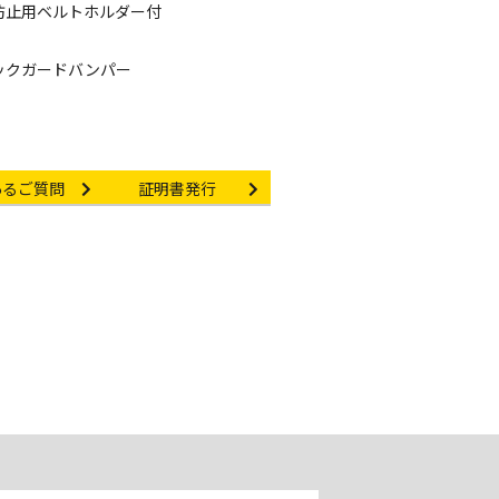
防止用ベルトホルダー付
ックガードバンパー
nk
Certificate Issuance
あるご質問
証明書発行