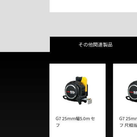
その他関連製品
G7 25mm幅5.0m セ
G7 25m
フ
フ 尺相