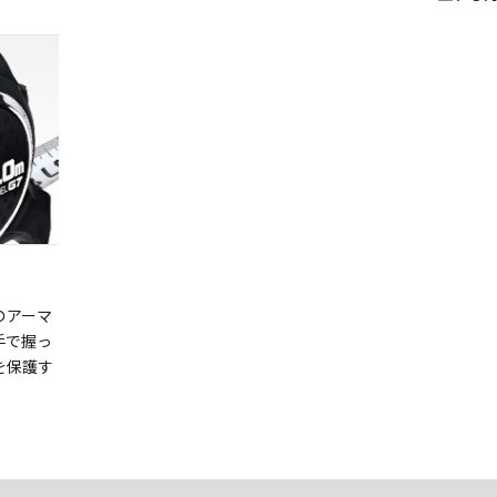
のアーマ
手で握っ
を保護す