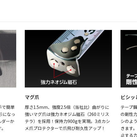
マグ爪
ビシッ
手で簡単
厚さ1.5mm、強度2.5倍（当社比）曲がりに
テープ鋼
形になっ
強いマグ爪は強力ネオジム磁石（260ミリス
の剛性力
ルダーか
テラ）を採用！保持力900gを実現。3点カシ
シのよ
す。
メ爪プロテクターで爪飛び耐久性アップ！
きます。
止する