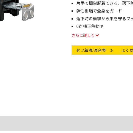
片手で簡単脱着できる、落下
弾性樹脂で全身をガード
落下時の衝撃から爪を守るフ
0点補正移動爪
さらに詳しく
ても体への衝撃が軽く、引っか
能回転セフ
Other link
Other li
セフ着脱 適合表
よく