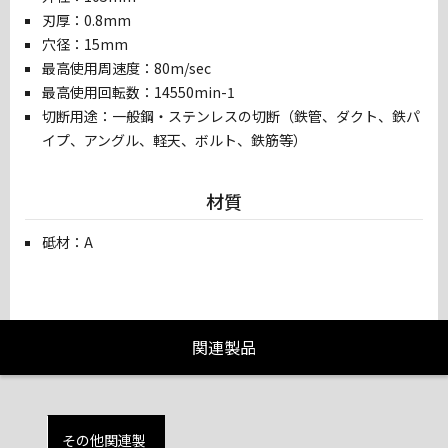
刃厚：0.8mm
穴径：15mm
最高使用周速度：80m/sec
最高使用回転数：14550min-1
切断用途：一般鋼・ステンレスの切断（鉄管、ダクト、鉄パ
イプ、アングル、軽天、ボルト、鉄筋等）
材質
砥材：A
関連製品
その他関連製