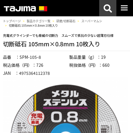
トップページ
製品カテゴリ一覧
研磨/切断砥石
スーパーマムシ
切断砥石 105mm×0.8mm 10枚入り
充電式グラインダーでも脅威の切断力 スムーズで抵抗の少ない超薄刃仕様
切断砥石 105mm×0.8mm 10枚入り
品番 ：SPM-105-8
製品重量（g）：19
税込価格（円）：726
税抜価格（円）：660
JAN ：4975364112378