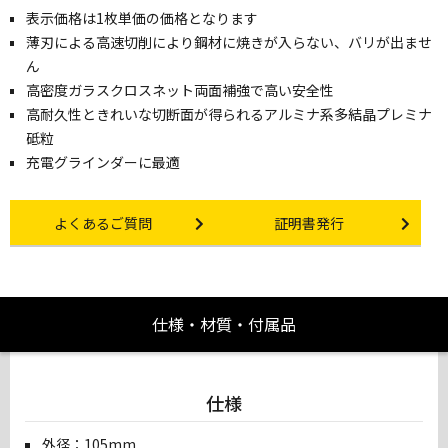
表示価格は1枚単価の価格となります
薄刃による高速切削により鋼材に焼きが入らない、バリが出ませ
ん
高密度ガラスクロスネット両面補強で高い安全性
高耐久性ときれいな切断面が得られるアルミナ系多結晶プレミナ
砥粒
充電グラインダーに最適
Other link
Certificate Issuance
よくあるご質問
証明書発行
仕様・材質・付属品
仕様
外径：105mm