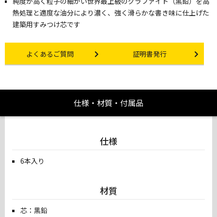
純度が高く粒子の細かい世界最上級のグラファイト（黒鉛）を高
熱処理と適度な油分により濃く、強く滑らかな書き味に仕上げた
建築用すみつけ芯です
Other link
Certificate Issuance
よくあるご質問
証明書発行
仕様・材質・付属品
仕様
6本入り
材質
芯：黒鉛