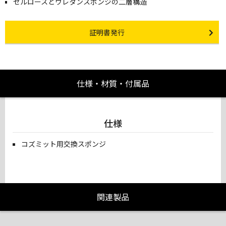
セルロースとウレタンスポンジの二層構造
Certificate Issuance
証明書発行
仕様・材質・付属品
仕様
コズミット用交換スポンジ
関連製品