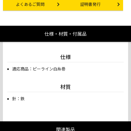
Other link
Certificate Issuance
よくあるご質問
証明書発行
仕様・材質・付属品
仕様
適応商品：ピーライン白糸巻
材質
針：鉄
関連製品