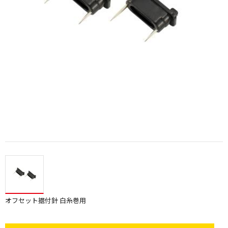
オフセット据付針 白糸巻用