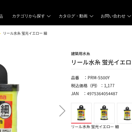
カテゴリから探す
カタログ・動画
お問い合わせ
品
リール水糸 蛍光イエロー 細
建築用水糸
リール水糸 蛍光イエロ
品番 ：PRM-S500Y
税込価格（円）：1,177
JAN ：4975364054487
リール水糸 蛍光イエロー 細