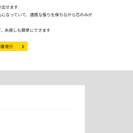
き出せます
｣になっていて、適度な張りを保ちながら芯のみが
ず、糸戻しも簡単にできます
ificate Issuance
明書発行