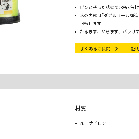
ピンと張った状態で水糸が引
芯の内部は｢ダブルリール構造
回転します
たるまず、からまず、バラけ
Other link
Cert
よくあるご質問
証
材質
糸：ナイロン