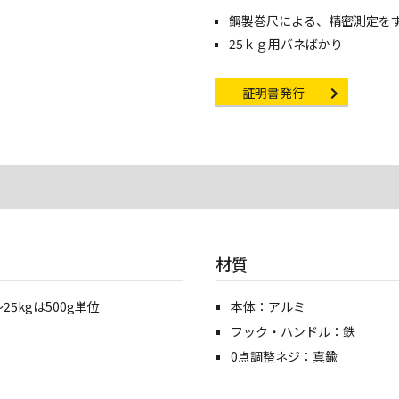
鋼製巻尺による、精密測定を
25ｋｇ用バネばかり
Certificate Issuance
証明書発行
材質
25kgは500g単位
本体：アルミ
フック・ハンドル：鉄
0点調整ネジ：真鍮