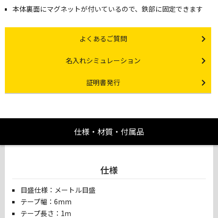
本体裏面にマグネットが付いているので、鉄部に固定できます
Other link
よくあるご質問
Other link
名入れシミュレーション
Certificate Issuance
証明書発行
仕様・材質・付属品
仕様
目盛仕様：メートル目盛
テープ幅：6mm
テープ長さ：1ｍ