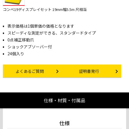
コンベ19ディスプレイセット 19mm幅5.5m 尺相当
表示価格は1個単価の価格となります
スピーディな測定ができる、スタンダードタイプ
0点補正移動爪
ショックアブソーバー付
24個入り
Other link
Certificate Issuance
よくあるご質問
証明書発行
仕様・材質・付属品
仕様