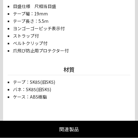
目盛仕様 尺相当目盛
テープ幅：19mm
テープ長さ：5.5ｍ
ヨンゴーゴーピッチ表示付
ストラップ付
ベルトクリップ付
爪飛び防止用プロテクター付
材質
テープ：SK85(旧SK5)
バネ：SK85(旧SK5)
ケース：ABS樹脂
関連製品