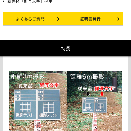
新書体「鮮写文字」採用
Other link
Certificate Issuance
よくあるご質問
証明書発行
特長