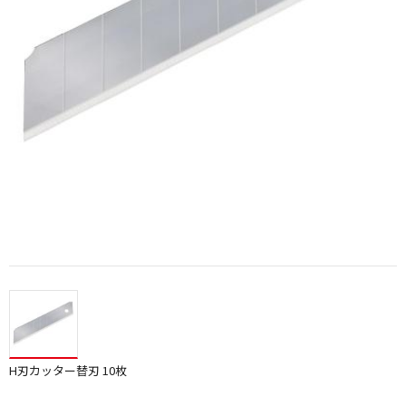
H刃カッター替刃 10枚