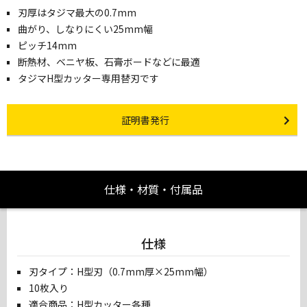
刃厚はタジマ最大の0.7mm
曲がり、しなりにくい25mm幅
ピッチ14mm
断熱材、ベニヤ板、石膏ボードなどに最適
タジマH型カッター専用替刃です
Certificate Issuance
証明書発行
仕様・材質・付属品
仕様
刃タイプ：H型刃（0.7mm厚×25mm幅）
10枚入り
適合商品：H型カッター各種