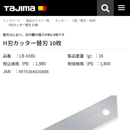
トップページ
製品カテゴリ一覧
カッター
H型（替刃・本体）
H刃カッター替刃 10枚
替刃大に比べ、刃の腰の強さが約3.8倍です
H刃カッター替刃 10枚
品番 ：LB-65BL
製品重量（g）：16
税込価格（円）：1,980
税抜価格（円）：1,800
JAN ：4975364020888