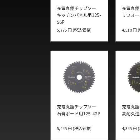
充電丸鋸チップソー
充電丸鋸
キッチンパネル用125-
リフォーム
56P
5,775 円 (税込価格)
4,510 円
充電丸鋸チップソー
充電丸鋸
石膏ボード用125-42P
高耐久造作
5,445 円 (税込価格)
4,345 円