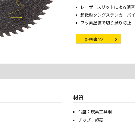
レーザースリットによる消
像・動画を見る
超微粒タングステンカーバ
フッ素塗装で切り渋り防止
Certificate Issuance
証明書発行
材質
台座：炭素工具鋼
チップ：超硬