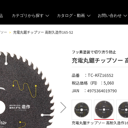
カテゴリから探す
カタログ・動画
お問い合わせ
品
プソー
充電丸鋸チップソー 高耐久造作165-52
フッ素塗装で切り渋り防止
充電丸鋸チップソー 高
品番 ：TC-KFZ16552
税込価格（円）：5,060
JAN ：4975364019790
充電丸鋸チップソー 高耐久造作165