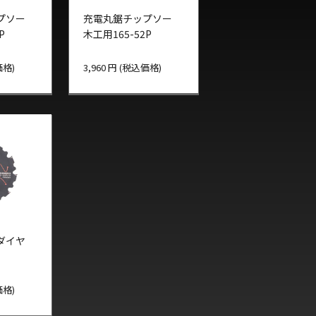
プソー
充電丸鋸チップソー
P
木工用165-52P
価格)
3,960 円 (税込価格)
ダイヤ
価格)