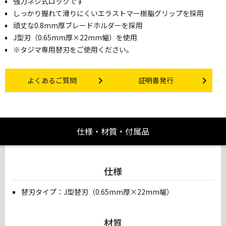
強力ネジ式ロックです
しっかり握れて滑りにくいエラストマー樹脂グリップを採用
頑丈な0.8mm厚ブレードホルダーを採用
J型刃（0.65mm厚×22mm幅）を使用
※タジマ専用替刃をご使用ください。
Other link
Certificate Issuance
よくあるご質問
証明書発行
仕様・材質・付属品
仕様
替刃タイプ：J型替刃（0.65mm厚×22mm幅）
材質