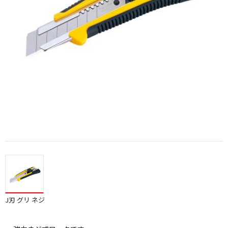
J刃 グリ ネジ