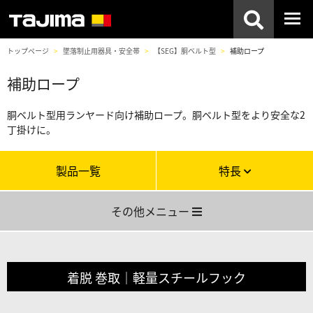
トップページ
墜落制止用器具・安全帯
【SEG】胴ベルト型
補助ロープ
補助ロープ
胴ベルト型用ランヤード向け補助ロープ。胴ベルト型をより安全な2
丁掛けに。
製品一覧
特長
その他メニュー
着脱 巻取｜軽量スチールフック