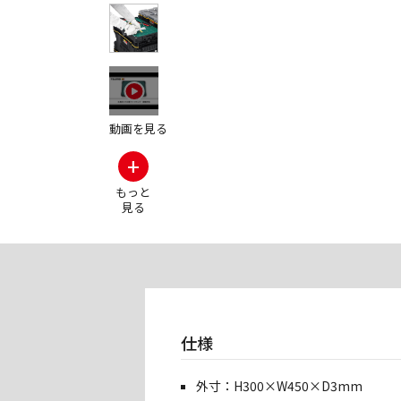
その他の製品画
動画を見る
+
もっと
見る
仕様
外寸：H300×W450×D3mm