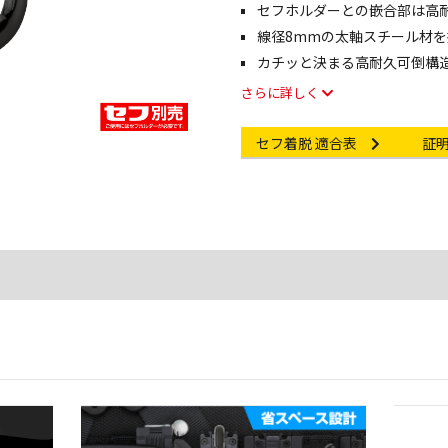
セフホルダーとの嵌合部は高
線径8mmの太軸スチール材を
カチッと決まる高耐久可倒構
さらに詳しく
Other link
Cert
セフ着脱 適合表
証