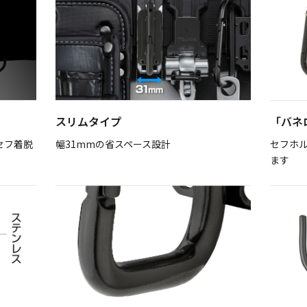
スリムタイプ
「バネ
セフ着脱
幅31mmの省スペース設計
セフホ
ます