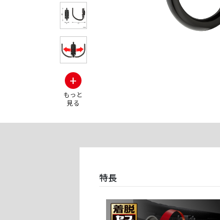
+
もっと
見る
特長