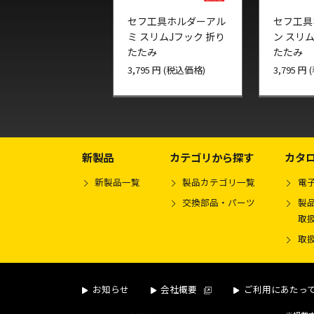
セフ工具ホルダーアル
セフ工具
ミ スリムJフック 折り
ン スリム
たたみ
たたみ
3,795 円 (税込価格)
3,795 円
新製品
カテゴリから探す
カタ
新製品一覧
製品カテゴリ一覧
電
交換部品・パーツ
製品
取
取
お知らせ
会社概要
ご利用にあたっ