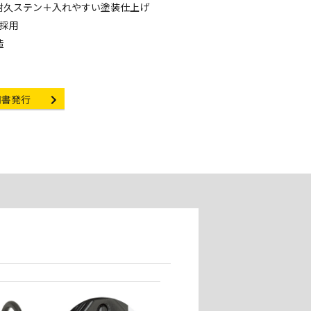
耐久ステン＋入れやすい塗装仕上げ
採用
造
ificate Issuance
明書発行