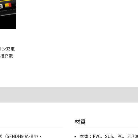
オン充電
直接充電
材質
FNDH50A-B47・
本体：PVC、SUS、PC、217