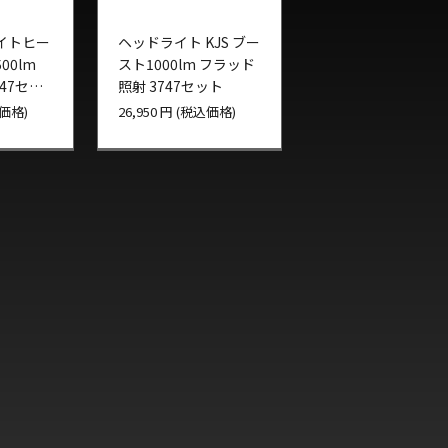
イトヒー
ヘッドライト KJS ブー
00lm
スト1000lm フラッド
47セッ
照射 3747セット
込価格)
26,950 円 (税込価格)