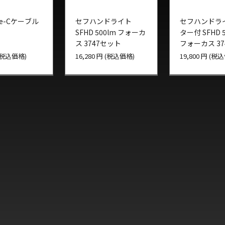
pe-Cケーブル
セフハンドライト
セフハンドラ
SFHD 500lm フォーカ
ター付 SFHD 5
ス 3747セット
フォーカス 37
ト
 (税込価格)
16,280 円 (税込価格)
19,800 円 (税