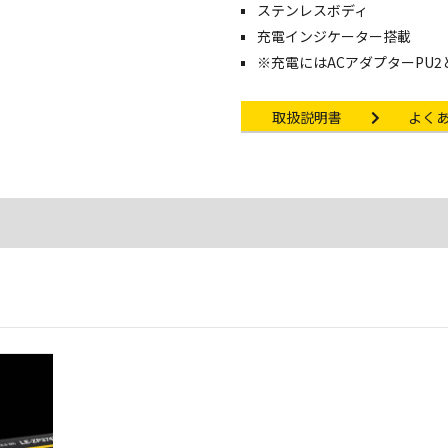
ステンレスボディ
充電インジケーター搭載
※充電にはACアダプターPU2と
Instruction manual
Other li
取扱説明書
よく
充電可能 電池本体に充電インジ
中・緑点灯：充電完了