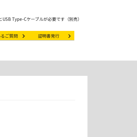
USB Type-Cケーブルが必要です（別売）
nk
Certificate Issuance
あるご質問
証明書発行