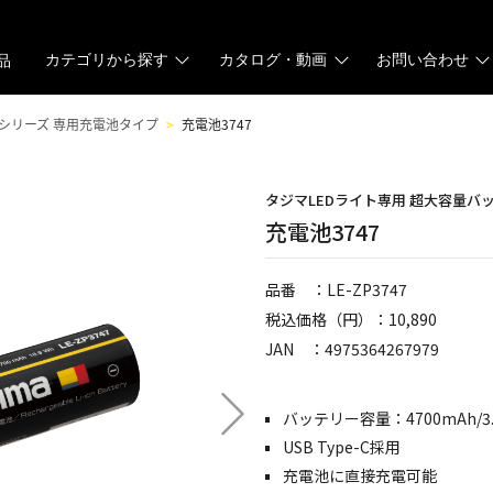
カテゴリから探す
カタログ・動画
お問い合わせ
品
Sシリーズ 専用充電池タイプ
充電池3747
タジマLEDライト専用 超大容量バ
充電池3747
品番 ：LE-ZP3747
税込価格（円）：10,890
JAN ：4975364267979
バッテリー容量：4700mAh/3.6
USB Type-C採用
充電池に直接充電可能