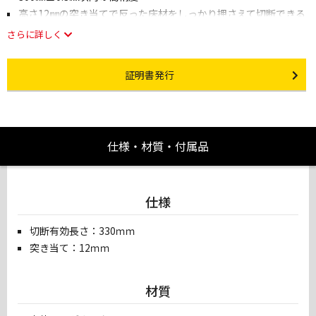
高さ12㎜の突き当てで反った床材をしっかり押さえて切断できる
さらに詳しく
Certificate Issuance
証明書発行
仕様・材質・付属品
仕様
切断有効長さ：330ｍｍ
突き当て：12ｍｍ
材質