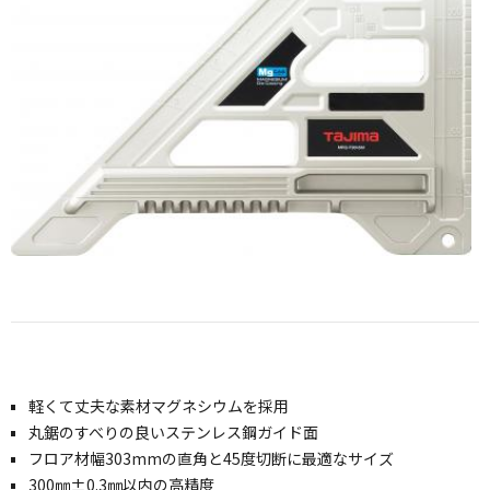
軽くて丈夫な素材マグネシウムを採用
丸鋸のすべりの良いステンレス鋼ガイド面
フロア材幅303mmの直角と45度切断に最適なサイズ
300㎜±0.3㎜以内の高精度